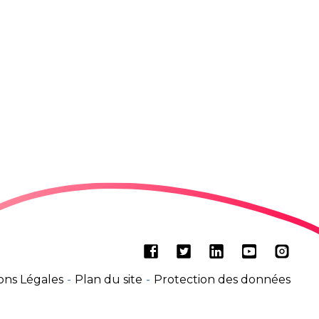
Facebook
Twitter
LinkedIn
Youtube
Insta
ons Légales
Plan du site
Protection des données