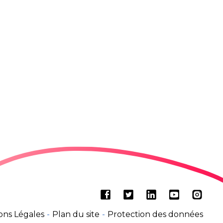
Facebook
Twitter
LinkedIn
Youtube
Insta
ons Légales
Plan du site
Protection des données