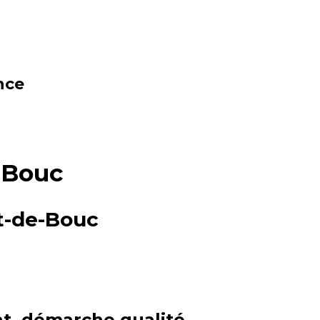
nce
 Bouc
t-de-Bouc
ant, démarche qualité.