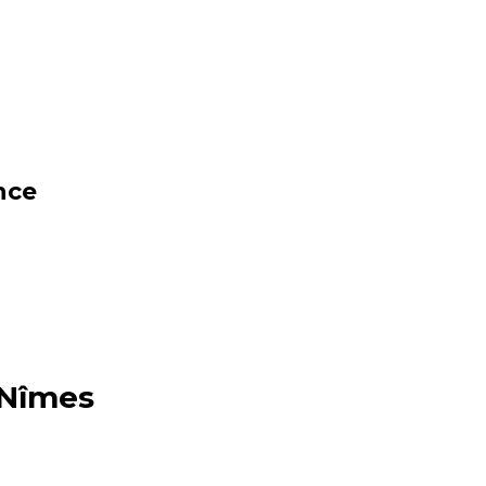
nce
 Nîmes