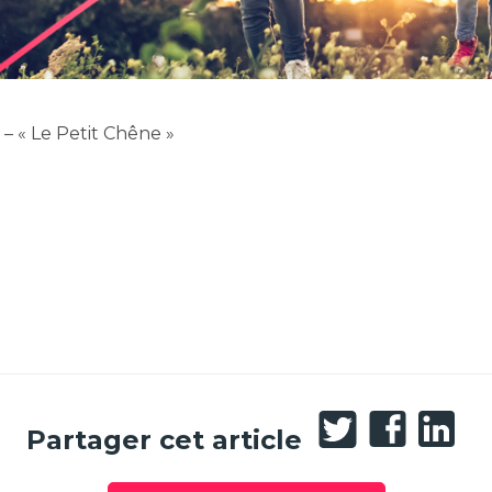
 – « Le Petit Chêne »
Partager
Partage
Part
Partager cet article
sur
sur
sur