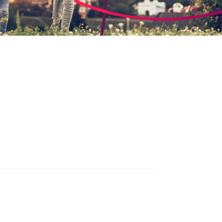
r
ager