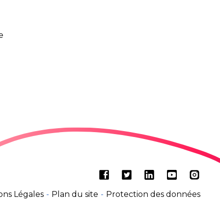
e
Facebook
Twitter
LinkedIn
Youtube
Insta
ons Légales
Plan du site
Protection des données