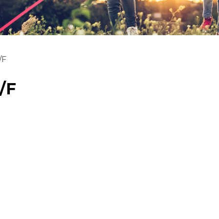
/F
/F