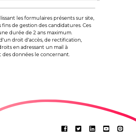
sant les formulaires présents sur site,
 fins de gestion des candidatures. Ces
 une durée de 2 ans maximum.
'un droit d'accès, de rectification,
droits en adressant un mail à
nt des données le concernant.
Facebook
Twitter
LinkedIn
Youtube
Insta