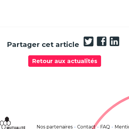
Partager
Partage
Part
Partager cet article
sur
sur
sur
Twitter
Faceboo
Link
Retour aux actualités
Nos partenaires
Contact
FAQ
Menti