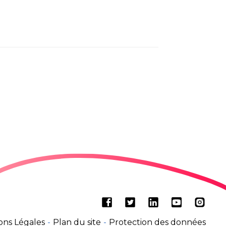
r
ager
k
edIn
Facebook
Twitter
LinkedIn
Youtube
Insta
ons Légales
Plan du site
Protection des données