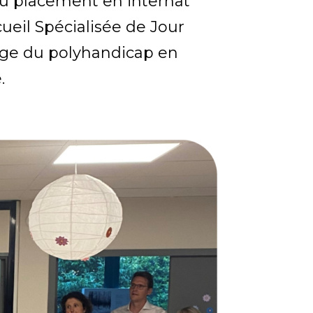
e au placement en internat
ueil Spécialisée de Jour
rge du polyhandicap en
.